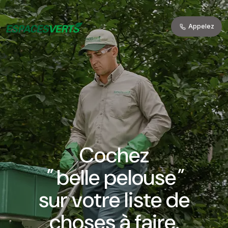
Appelez
Cochez
"
belle pelouse
"
sur votre liste de
choses à faire.